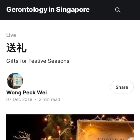
Gerontology in Singapore
Live
送礼
Gifts for Festive Seasons
Share
Wong Peck Wei
07 Dec 2019
•
2 min read